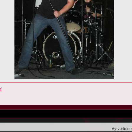
ť
Vytvorte si