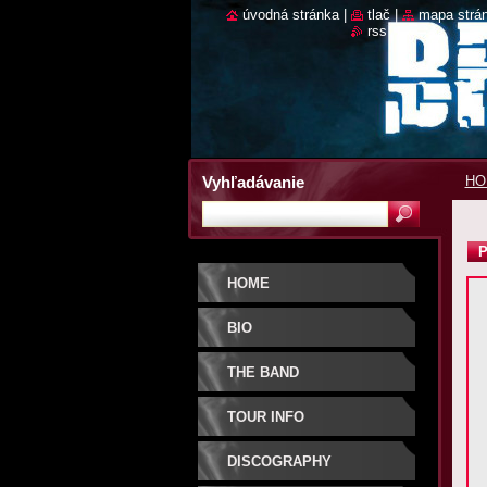
úvodná stránka
|
tlač
|
mapa strá
rss
Vyhľadávanie
HO
P
HOME
BIO
THE BAND
TOUR INFO
DISCOGRAPHY