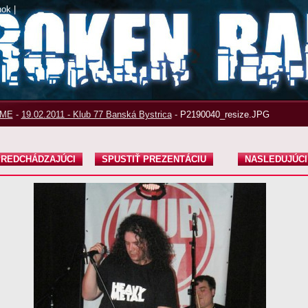
nok
|
ME
-
19.02.2011 - Klub 77 Banská Bystrica
-
P2190040_resize.JPG
REDCHÁDZAJÚCI
SPUSTIŤ PREZENTÁCIU
NASLEDUJÚCI