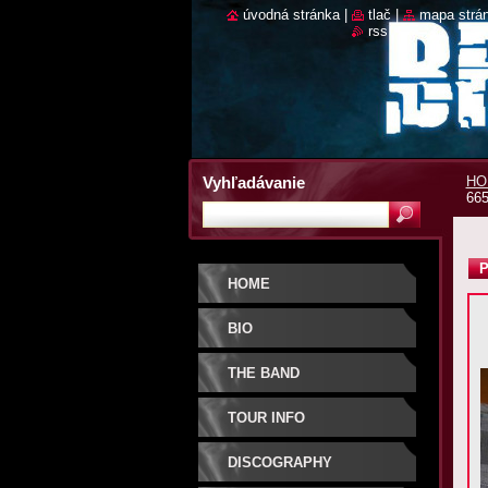
úvodná stránka
|
tlač
|
mapa strá
rss
Vyhľadávanie
HO
665
P
HOME
BIO
THE BAND
TOUR INFO
DISCOGRAPHY