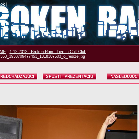
nok
|
ME
-
1.12.2012 - Broken Rain - Live in Cult Club
-
350_3938709477453_1318307503_o_resize.jpg
REDCHÁDZAJÚCI
SPUSTIŤ PREZENTÁCIU
NASLEDUJÚCI