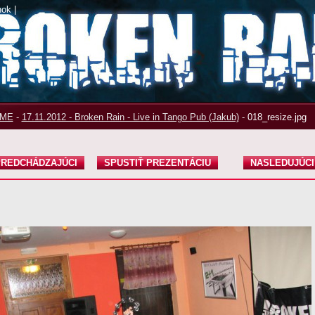
nok
|
ME
-
17.11.2012 - Broken Rain - Live in Tango Pub (Jakub)
-
018_resize.jpg
REDCHÁDZAJÚCI
SPUSTIŤ PREZENTÁCIU
NASLEDUJÚCI