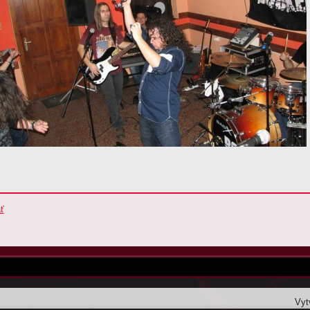
ť
Vyt