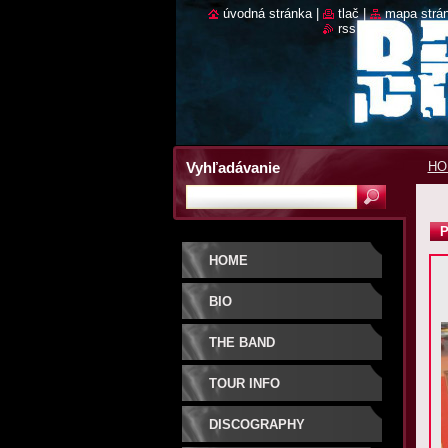
úvodná stránka
|
tlač
|
mapa strá
rss
Vyhľadávanie
HO
P
HOME
BIO
THE BAND
TOUR INFO
DISCOGRAPHY