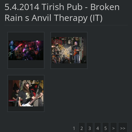
5.4.2014 Tirish Pub - Broken
Rain s Anvil Therapy (IT)
1
2
3
4
5
>
>>