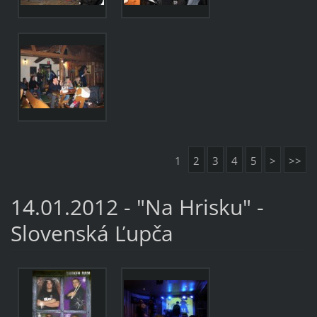
1
2
3
4
5
>
>>
14.01.2012 - "Na Hrisku" -
Slovenská Ľupča