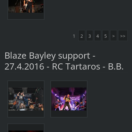
1
2
3
4
5
>
>>
Blaze Bayley support -
27.4.2016 - RC Tartaros - B.B.