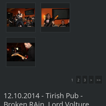
1
2
3
>
>>
12.10.2014 - Tirish Pub -
Broken RAin, Lord Volture