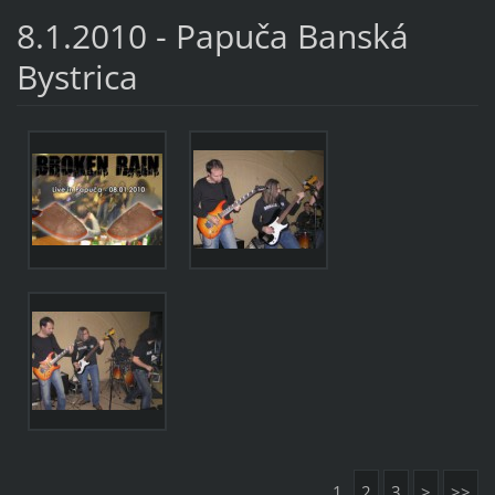
8.1.2010 - Papuča Banská
Bystrica
1
2
3
>
>>