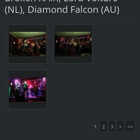
(NL), Diamond Falcon (AU)
1
2
3
>
>>