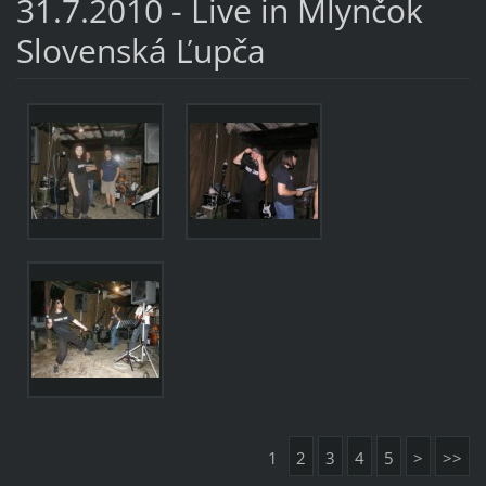
31.7.2010 - Live in Mlynčok
Slovenská Ľupča
1
2
3
4
5
>
>>