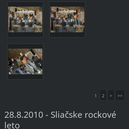
1
2
>
>>
28.8.2010 - Sliačske rockové
leto