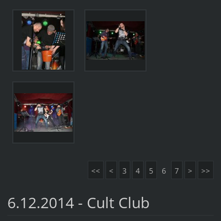
<<
<
3
4
5
6
7
>
>>
6.12.2014 - Cult Club