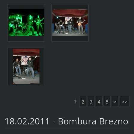
1
2
3
4
5
>
>>
18.02.2011 - Bombura Brezno