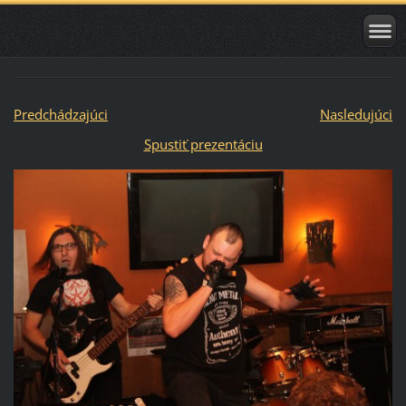
Predchádzajúci
Nasledujúci
Spustiť prezentáciu