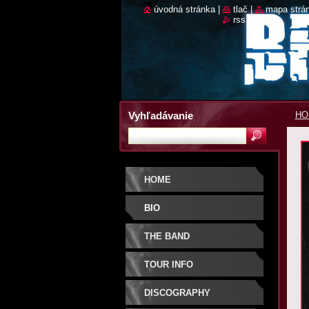
úvodná stránka
|
tlač
|
mapa strá
rss
Vyhľadávanie
HO
HOME
BIO
THE BAND
TOUR INFO
DISCOGRAPHY