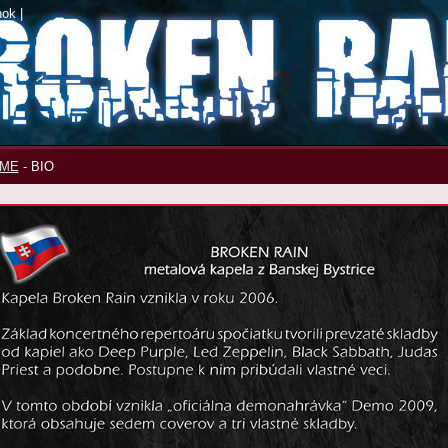
nok
|
ME
-
BIO