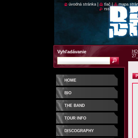
úvodná stránka
|
tlač
|
mapa strá
rss
Vyhľadávanie
HO
27_
P
HOME
BIO
THE BAND
TOUR INFO
DISCOGRAPHY