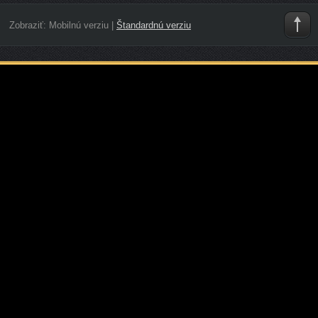
Zobraziť:
Mobilnú verziu
|
Štandardnú verziu