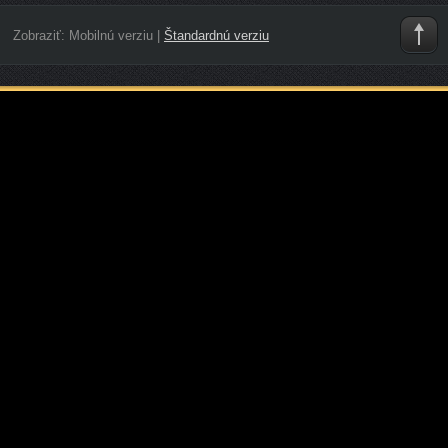
Zobraziť:
Mobilnú verziu
|
Štandardnú verziu