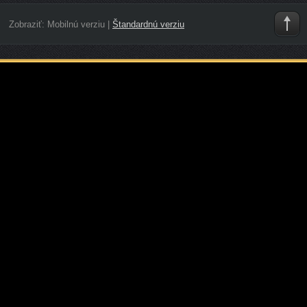
Zobraziť:
Mobilnú verziu
|
Štandardnú verziu