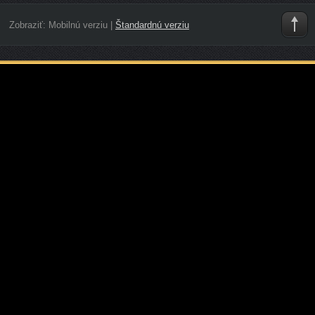
Zobraziť:
Mobilnú verziu
|
Štandardnú verziu