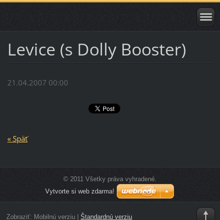
Levice (s Dolly Booster)
21.04.2007 00:00
« Späť
© 2011 Všetky práva vyhradené.
Vytvorte si web zdarma!
Zobraziť:
Mobilnú verziu
|
Štandardnú verziu