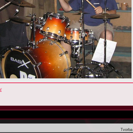
ť
Tvorba