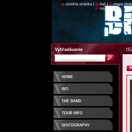
úvodná stránka
|
tlač
|
mapa strá
rss
Vyhľadávanie
HO
P
HOME
BIO
THE BAND
TOUR INFO
DISCOGRAPHY