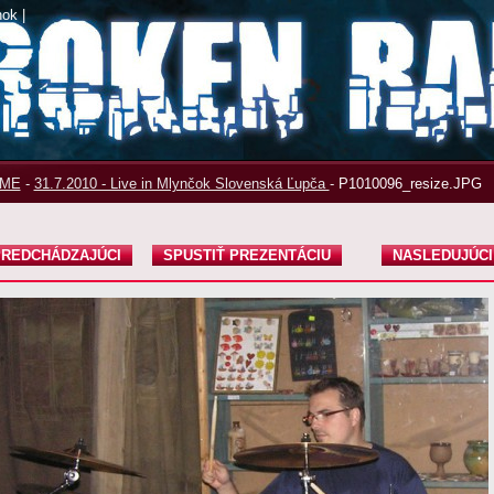
nok
|
ME
-
31.7.2010 - Live in Mlynčok Slovenská Ľupča
-
P1010096_resize.JPG
REDCHÁDZAJÚCI
SPUSTIŤ PREZENTÁCIU
NASLEDUJÚCI