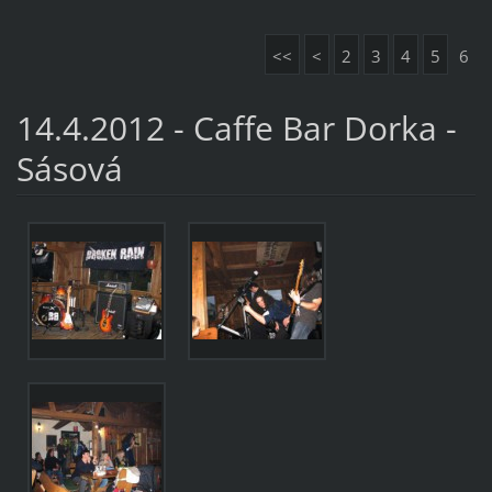
<<
<
2
3
4
5
6
14.4.2012 - Caffe Bar Dorka -
Sásová