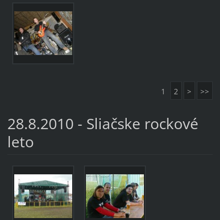
1
2
>
>>
28.8.2010 - Sliačske rockové
leto