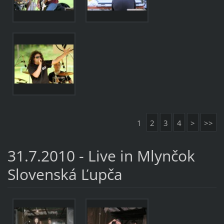
1
2
3
4
>
>>
31.7.2010 - Live in Mlynčok
Slovenská Ľupča