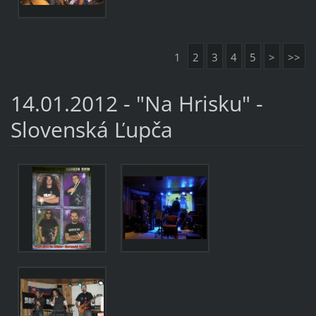
1
2
3
4
5
>
>>
14.01.2012 - "Na Hrisku" -
Slovenská Ľupča