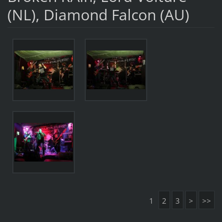
(NL), Diamond Falcon (AU)
1
2
3
>
>>