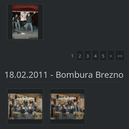
1
2
3
4
5
>
>>
18.02.2011 - Bombura Brezno