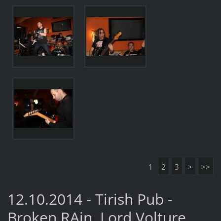
1
2
3
>
>>
12.10.2014 - Tirish Pub -
Broken RAin, Lord Volture