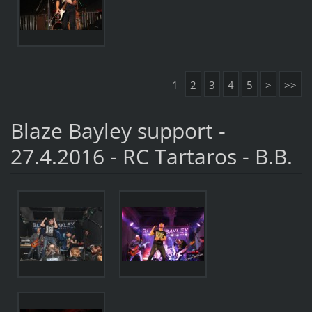
1
2
3
4
5
>
>>
Blaze Bayley support -
27.4.2016 - RC Tartaros - B.B.