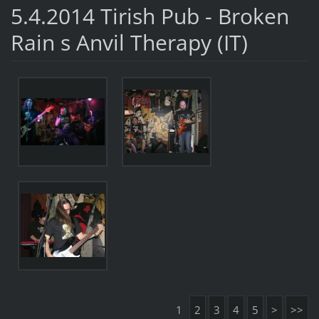
5.4.2014 Tirish Pub - Broken
Rain s Anvil Therapy (IT)
1
2
3
4
5
>
>>